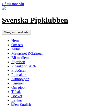
Gå till innehåll
Svenska Pipklubben
Meny och widgets
Hem
Om oss
Aktuellt
Magasinet Rökringar
Bli medlem
Styrelsen
Pipauktion 2026
Pipbörsen
Pipmakare
Klubbpipor
Kåserier
Om pipor
Tobak
Böcker
Länkar
English