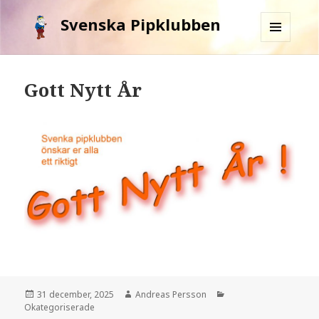
Svenska Pipklubben
MENY
OCH
WIDGETS
Gott Nytt År
Postat
31 december, 2025
Författare
Andreas Persson
Kategorier
Okategoriserade