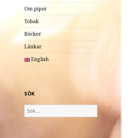
Om pipor
Tobak
Böcker
Länkar
English
SÖK
S
ö
k
e
f