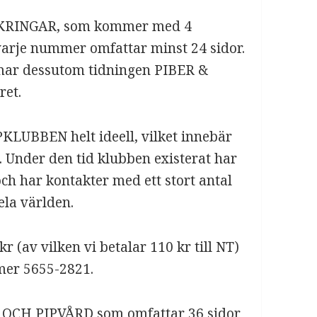
ÖKRINGAR, som kommer med 4
varje nummer omfattar minst 24 sidor.
ar dessutom tidningen PIBER &
et.
LUBBEN helt ideell, vilket innebär
 Under den tid klubben existerat har
 och har kontakter med ett stort antal
ela världen.
(av vilken vi betalar 110 kr till NT)
mer 5655-2821.
R OCH PIPVÅRD som omfattar 36 sidor