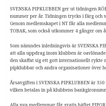
SVENSKA PIPKLUBBEN ger ut tidningen R
nummer per år. Tidningen trycks i färg och 
Genom medlemskapet i NT får alla medlemm
TOBAK, som också utkommer 4 gånger om år
Som nämndes inledningsvis är SVENSKA PIPK
att alla uppdrag inom klubben är oavlönade.
den skaffat sig ett gott internationellt rykte
pipklubbar och andra organisationer över h
Årsavgiften i SVENSKA PIPKLUBBEN är 350 kr 
vilken betalas in på klubbens bankgironum
Alla nya medlemmar får gratis häftet PIPO