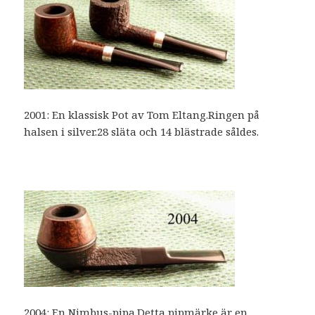
2001: En klassisk Pot av Tom Eltang.Ringen på
halsen i silver.28 släta och 14 blästrade såldes.
2004: En Nimbus-pipa.Detta pipmärke är en