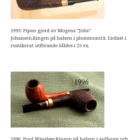
1993: Pipan gjord av Mogens ”Johs”
Johansen.Ringen på halsen i plommonträ. Endast i
rustikerat utförande.Såldes i 25 ex.
1996: Poul Winsløw.Ringen på halsen i gullregn och