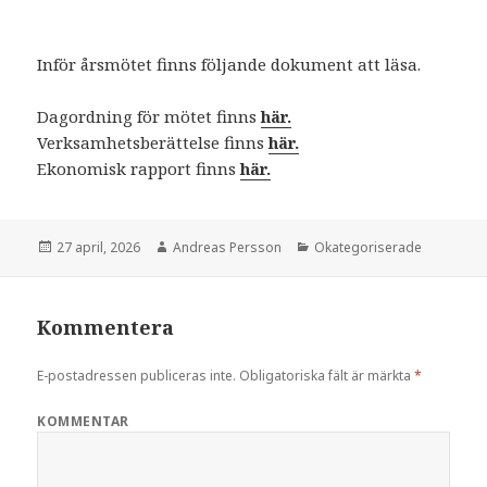
Inför årsmötet finns följande dokument att läsa.
Dagordning för mötet finns
här.
Verksamhetsberättelse finns
här.
Ekonomisk rapport finns
här.
Postat
27 april, 2026
Författare
Andreas Persson
Kategorier
Okategoriserade
Kommentera
E-postadressen publiceras inte.
Obligatoriska fält är märkta
*
KOMMENTAR