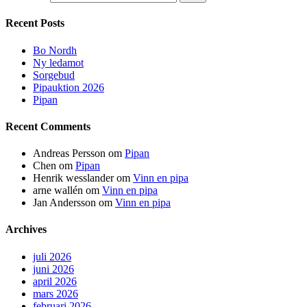
Recent Posts
Bo Nordh
Ny ledamot
Sorgebud
Pipauktion 2026
Pipan
Recent Comments
Andreas Persson
om
Pipan
Chen
om
Pipan
Henrik wesslander
om
Vinn en pipa
arne wallén
om
Vinn en pipa
Jan Andersson
om
Vinn en pipa
Archives
juli 2026
juni 2026
april 2026
mars 2026
februari 2026