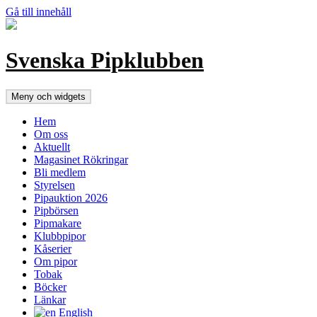
Gå till innehåll
Svenska Pipklubben
Meny och widgets
Hem
Om oss
Aktuellt
Magasinet Rökringar
Bli medlem
Styrelsen
Pipauktion 2026
Pipbörsen
Pipmakare
Klubbpipor
Kåserier
Om pipor
Tobak
Böcker
Länkar
English