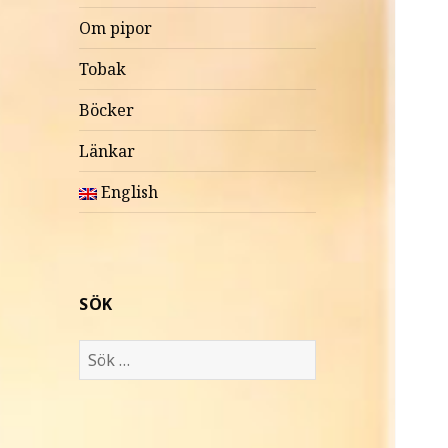
Om pipor
Tobak
Böcker
Länkar
English
SÖK
S
ö
k
e
f