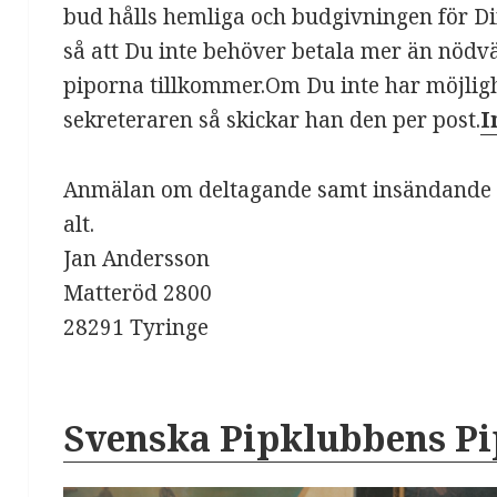
bud hålls hemliga och budgivningen för Din
så att Du inte behöver betala mer än nödv
piporna tillkommer.Om Du inte har möjlighe
sekreteraren så skickar han den per post.
I
Anmälan om deltagande samt insändande a
alt.
Jan Andersson
Matteröd 2800
28291 Tyringe
Svenska Pipklubbens Pi