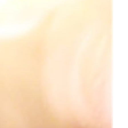
t
e
r
: