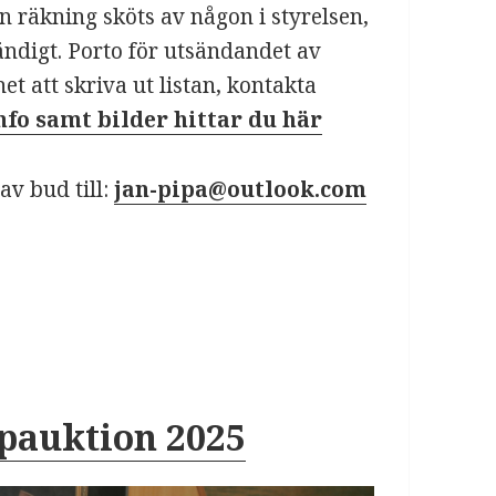
 räkning sköts av någon i styrelsen,
ändigt. Porto för utsändandet av
t att skriva ut listan, kontakta
nfo samt bilder hittar du här
v bud till:
jan-pipa@outlook.com
pauktion 2025